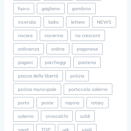
fuoco
gagliano
gambino
incendio
ladro
lettere
NEWS
nocera
nocerina
no crescent
ordinanza
ordine
paganese
pagani
parcheggi
pastena
piazza della libertà
polizia
polizia municipale
porticciolo salerno
porto
poste
rapina
rotary
salerno
siniscalchi
soldi
sport
TOP
udc
vigili