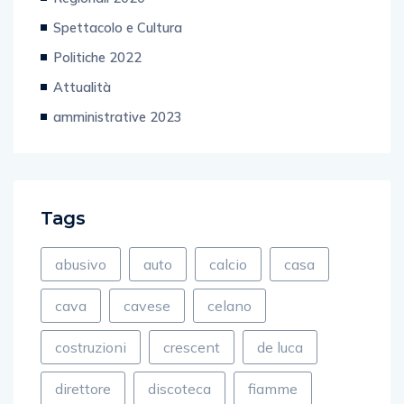
Spettacolo e Cultura
Politiche 2022
Attualità
amministrative 2023
Tags
abusivo
auto
calcio
casa
cava
cavese
celano
costruzioni
crescent
de luca
direttore
discoteca
fiamme