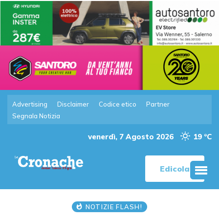
Advertising
Disclaimer
Codice etico
Partner
Segnala Notizia
venerdì, 7 Agosto 2026
19 °C
Edicola
NOTIZIE FLASH!