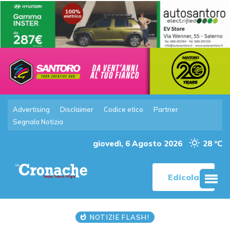
Advertising
Disclaimer
Codice etico
Partner
Segnala Notizia
giovedì, 6 Agosto 2026
28 °C
Edicola
NOTIZIE FLASH!