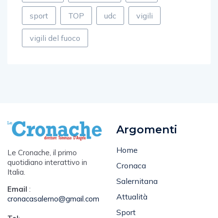
salerno
siniscalchi
soldi
sport
TOP
udc
vigili
vigili del fuoco
Argomenti
Home
Le Cronache, il primo
quotidiano interattivo in
Cronaca
Italia.
Salernitana
Email
:
Attualità
cronacasalerno@gmail.com