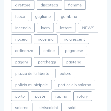
direttore
discoteca
fiamme
fuoco
gagliano
gambino
incendio
ladro
lettere
NEWS
nocera
nocerina
no crescent
ordinanza
ordine
paganese
pagani
parcheggi
pastena
piazza della libertà
polizia
polizia municipale
porticciolo salerno
porto
poste
rapina
rotary