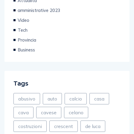
Attualità
amministrative 2023
Video
Tech
Provincia
Business
Tags
abusivo
auto
calcio
casa
cava
cavese
celano
costruzioni
crescent
de luca