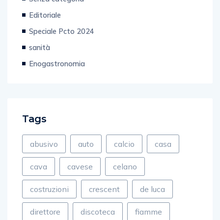
Editoriale
Speciale Pcto 2024
sanità
Enogastronomia
Tags
abusivo
auto
calcio
casa
cava
cavese
celano
costruzioni
crescent
de luca
direttore
discoteca
fiamme