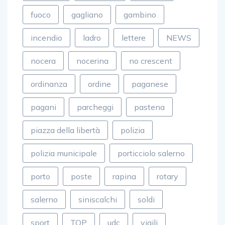
fuoco
gagliano
gambino
incendio
ladro
lettere
NEWS
nocera
nocerina
no crescent
ordinanza
ordine
paganese
pagani
parcheggi
pastena
piazza della libertà
polizia
polizia municipale
porticciolo salerno
porto
poste
rapina
rotary
salerno
siniscalchi
soldi
sport
TOP
udc
vigili