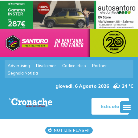
Advertising
Disclaimer
Codice etico
Partner
Segnala Notizia
giovedì, 6 Agosto 2026
24 °C
Edicola
NOTIZIE FLASH!