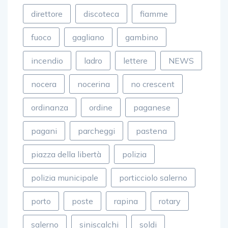
direttore
discoteca
fiamme
fuoco
gagliano
gambino
incendio
ladro
lettere
NEWS
nocera
nocerina
no crescent
ordinanza
ordine
paganese
pagani
parcheggi
pastena
piazza della libertà
polizia
polizia municipale
porticciolo salerno
porto
poste
rapina
rotary
salerno
siniscalchi
soldi