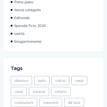
Senza categoria
Editoriale
Speciale Pcto 2024
sanità
Enogastronomia
Tags
abusivo
auto
calcio
casa
cava
cavese
celano
costruzioni
crescent
de luca