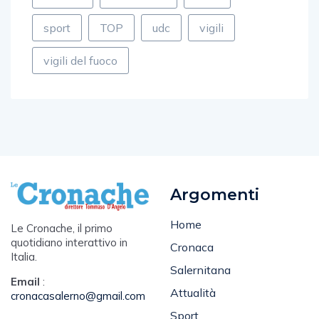
sport
TOP
udc
vigili
vigili del fuoco
Argomenti
Home
Le Cronache, il primo
quotidiano interattivo in
Cronaca
Italia.
Salernitana
Email
:
Attualità
cronacasalerno@gmail.com
Sport
Tel
: