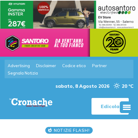
Advertising
Disclaimer
Codice etico
Partner
Segnala Notizia
sabato, 8 Agosto 2026
20 °C
Edicola
NOTIZIE FLASH!