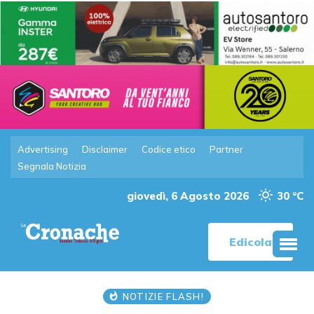
Advertising
Disclaimer
Codice etico
Partner
Segnala Notizia
giovedì, 6 Agosto 2026
30 °C
Edicola
NOTIZIE FLASH!