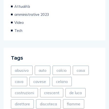
Attualità
amministrative 2023
Video
Tech
Tags
abusivo
auto
calcio
casa
cava
cavese
celano
costruzioni
crescent
de luca
direttore
discoteca
fiamme