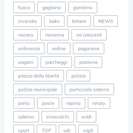
fuoco
gagliano
gambino
incendio
ladro
lettere
NEWS
nocera
nocerina
no crescent
ordinanza
ordine
paganese
pagani
parcheggi
pastena
piazza della libertà
polizia
polizia municipale
porticciolo salerno
porto
poste
rapina
rotary
salerno
siniscalchi
soldi
sport
TOP
udc
vigili