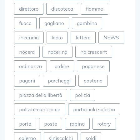
direttore
discoteca
fiamme
fuoco
gagliano
gambino
incendio
ladro
lettere
NEWS
nocera
nocerina
no crescent
ordinanza
ordine
paganese
pagani
parcheggi
pastena
piazza della libertà
polizia
polizia municipale
porticciolo salerno
porto
poste
rapina
rotary
salerno
siniscalchi
soldi