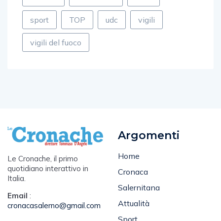
sport
TOP
udc
vigili
vigili del fuoco
Argomenti
Home
Le Cronache, il primo
quotidiano interattivo in
Cronaca
Italia.
Salernitana
Email
:
Attualità
cronacasalerno@gmail.com
Sport
Tel
: