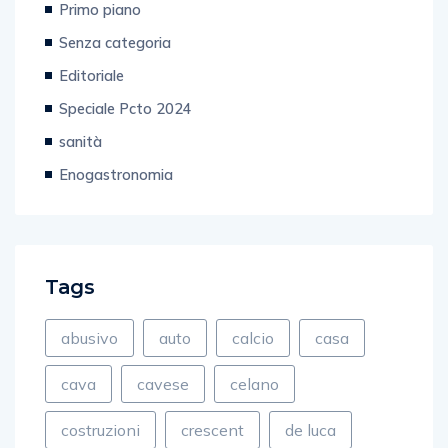
Senza categoria
Editoriale
Speciale Pcto 2024
sanità
Enogastronomia
Tags
abusivo
auto
calcio
casa
cava
cavese
celano
costruzioni
crescent
de luca