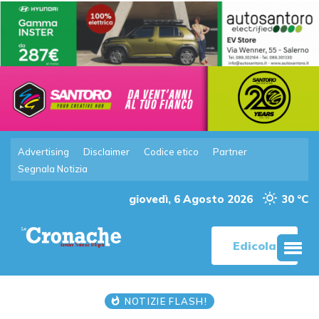
Advertising
Disclaimer
Codice etico
Partner
Segnala Notizia
giovedì, 6 Agosto 2026
30 °C
Edicola
NOTIZIE FLASH!