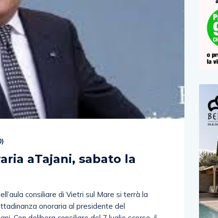
0
)
aria aTajani, sabato la
ll’aula consiliare di Vietri sul Mare si terrà la
ittadinanza onoraria al presidente del
. Con delibera consiliare del 7 luglio scorso, il