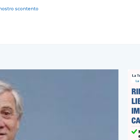
 “Din Don, din don… ha segnato Bocalon”