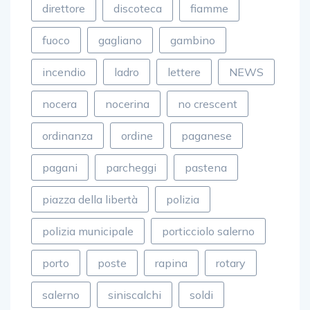
direttore
discoteca
fiamme
fuoco
gagliano
gambino
incendio
ladro
lettere
NEWS
nocera
nocerina
no crescent
ordinanza
ordine
paganese
pagani
parcheggi
pastena
piazza della libertà
polizia
polizia municipale
porticciolo salerno
porto
poste
rapina
rotary
salerno
siniscalchi
soldi