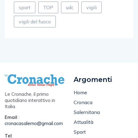
sport
TOP
udc
vigili
vigili del fuoco
Argomenti
Home
Le Cronache, il primo
quotidiano interattivo in
Cronaca
Italia.
Salernitana
Email
:
Attualità
cronacasalerno@gmail.com
Sport
Tel
: