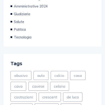
Amministrative 2024
Giudiziaria
Salute
Politica
Tecnologia
Tags
abusivo
auto
calcio
casa
cava
cavese
celano
costruzioni
crescent
de luca