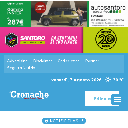
Advertising
Disclaimer
Codice etico
Partner
Segnala Notizia
venerdì, 7 Agosto 2026
30 °C
Edicola
NOTIZIE FLASH!