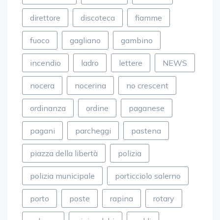
direttore
discoteca
fiamme
fuoco
gagliano
gambino
incendio
ladro
lettere
NEWS
nocera
nocerina
no crescent
ordinanza
ordine
paganese
pagani
parcheggi
pastena
piazza della libertà
polizia
polizia municipale
porticciolo salerno
porto
poste
rapina
rotary