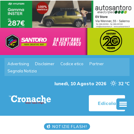
Advertising
Disclaimer
Codice etico
Partner
Segnala Notizia
lunedì, 10 Agosto 2026
32 °C
Edicola
NOTIZIE FLASH!