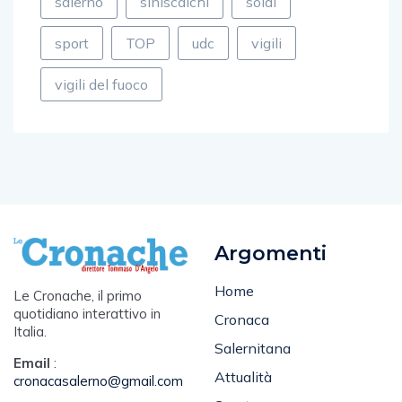
salerno
siniscalchi
soldi
sport
TOP
udc
vigili
vigili del fuoco
Argomenti
Home
Le Cronache, il primo
quotidiano interattivo in
Cronaca
Italia.
Salernitana
Email
:
Attualità
cronacasalerno@gmail.com