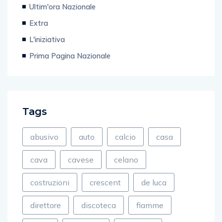
Ultim'ora Nazionale
Extra
L'iniziativa
Prima Pagina Nazionale
Tags
abusivo
auto
calcio
casa
cava
cavese
celano
costruzioni
crescent
de luca
direttore
discoteca
fiamme