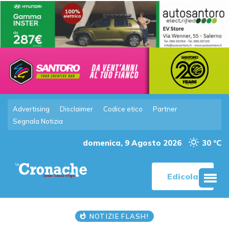
Advertising
Disclaimer
Codice etico
Partner
Segnala Notizia
domenica, 9 Agosto 2026
30 °C
Edicola
NOTIZIE FLASH!