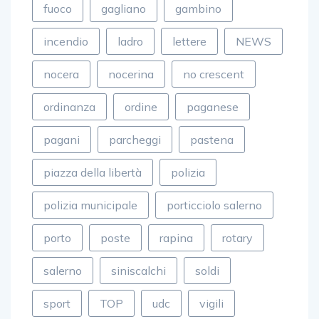
fuoco
gagliano
gambino
incendio
ladro
lettere
NEWS
nocera
nocerina
no crescent
ordinanza
ordine
paganese
pagani
parcheggi
pastena
piazza della libertà
polizia
polizia municipale
porticciolo salerno
porto
poste
rapina
rotary
salerno
siniscalchi
soldi
sport
TOP
udc
vigili