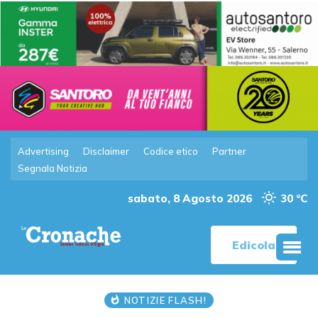
Advertising
Disclaimer
Codice etico
Partner
Segnala Notizia
sabato, 8 Agosto 2026
30 °C
Edicola
NOTIZIE FLASH!