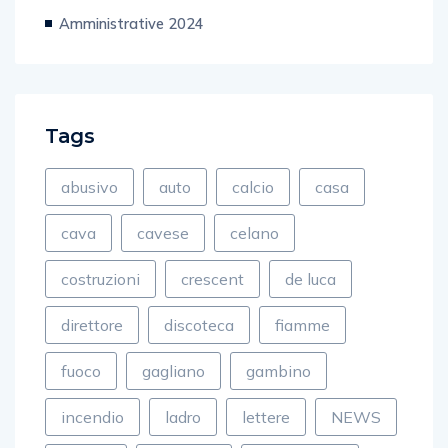
Amministrative 2024
Tags
abusivo
auto
calcio
casa
cava
cavese
celano
costruzioni
crescent
de luca
direttore
discoteca
fiamme
fuoco
gagliano
gambino
incendio
ladro
lettere
NEWS