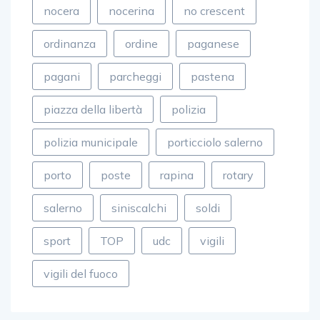
nocera
nocerina
no crescent
ordinanza
ordine
paganese
pagani
parcheggi
pastena
piazza della libertà
polizia
polizia municipale
porticciolo salerno
porto
poste
rapina
rotary
salerno
siniscalchi
soldi
sport
TOP
udc
vigili
vigili del fuoco