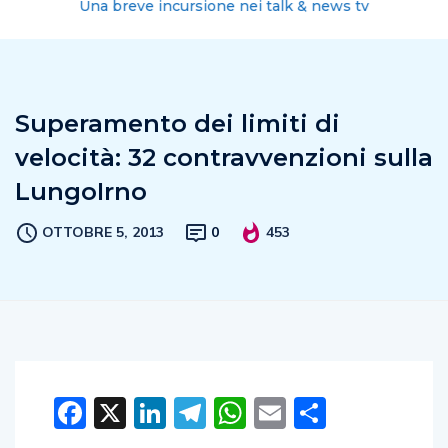
Una breve incursione nei talk & news tv
Superamento dei limiti di
velocità: 32 contravvenzioni sulla
LungoIrno
OTTOBRE 5, 2013
0
453
Facebook
X
LinkedIn
Telegram
WhatsApp
Email
Condivid