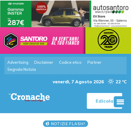
Advertising
Disclaimer
Codice etico
Partner
Segnala Notizia
venerdì, 7 Agosto 2026
22 °C
Edicola
NOTIZIE FLASH!