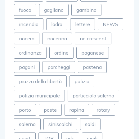
fuoco
gagliano
gambino
incendio
ladro
lettere
NEWS
nocera
nocerina
no crescent
ordinanza
ordine
paganese
pagani
parcheggi
pastena
piazza della libertà
polizia
polizia municipale
porticciolo salerno
porto
poste
rapina
rotary
salerno
siniscalchi
soldi
sport
TOP
udc
vigili