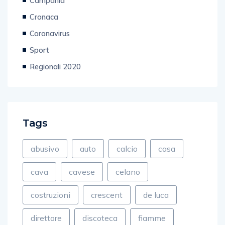
Campania
Cronaca
Coronavirus
Sport
Regionali 2020
Tags
abusivo
auto
calcio
casa
cava
cavese
celano
costruzioni
crescent
de luca
direttore
discoteca
fiamme