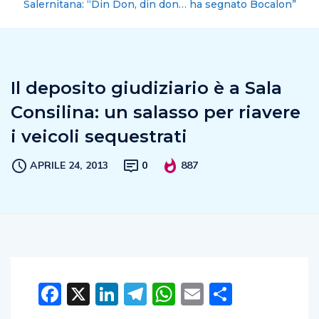
Salernitana: “Din Don, din don… ha segnato Bocalon”
Il deposito giudiziario è a Sala
Consilina: un salasso per riavere
i veicoli sequestrati
APRILE 24, 2013
0
887
Facebook
X
LinkedIn
Telegram
WhatsApp
Email
Condivid