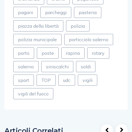
pagani
parcheggi
pastena
piazza della libertà
polizia
polizia municipale
porticciolo salerno
porto
poste
rapina
rotary
salerno
siniscalchi
soldi
sport
TOP
udc
vigili
vigili del fuoco
Articoli Correlati