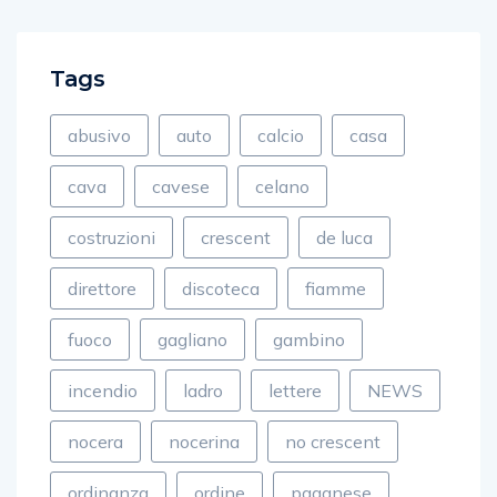
Tags
abusivo
auto
calcio
casa
cava
cavese
celano
costruzioni
crescent
de luca
direttore
discoteca
fiamme
fuoco
gagliano
gambino
incendio
ladro
lettere
NEWS
nocera
nocerina
no crescent
ordinanza
ordine
paganese