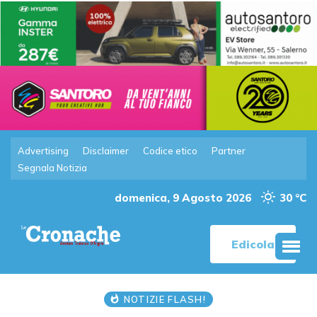
Advertising
Disclaimer
Codice etico
Partner
Segnala Notizia
domenica, 9 Agosto 2026
30 °C
Edicola
NOTIZIE FLASH!