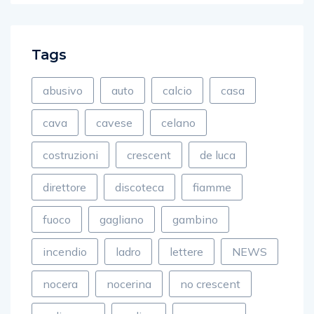
Tags
abusivo
auto
calcio
casa
cava
cavese
celano
costruzioni
crescent
de luca
direttore
discoteca
fiamme
fuoco
gagliano
gambino
incendio
ladro
lettere
NEWS
nocera
nocerina
no crescent