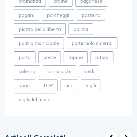
ordinanza
ordine
paganese
pagani
parcheggi
pastena
piazza della libertà
polizia
polizia municipale
porticciolo salerno
porto
poste
rapina
rotary
salerno
siniscalchi
soldi
sport
TOP
udc
vigili
vigili del fuoco