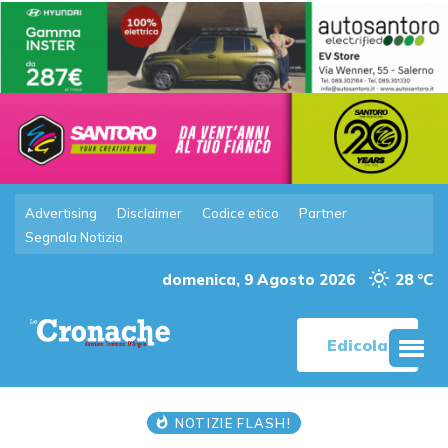
Advertising
Disclaimer
Codice etico
Partner
Segnala Notizia
domenica, 9 Agosto 2026
28 °C
Edicola
NOTIZIE FLASH!