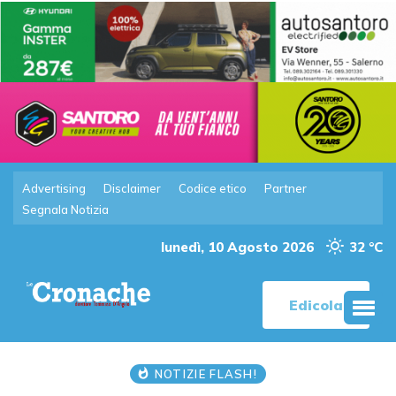
Advertising
Disclaimer
Codice etico
Partner
Segnala Notizia
lunedì, 10 Agosto 2026
32 °C
Edicola
NOTIZIE FLASH!