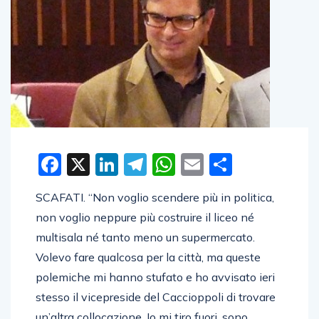
Facebook
X
LinkedIn
Telegram
WhatsApp
Email
Condivid
SCAFATI. “Non voglio scendere più in politica,
non voglio neppure più costruire il liceo né
multisala né tanto meno un supermercato.
Volevo fare qualcosa per la città, ma queste
polemiche mi hanno stufato e ho avvisato ieri
stesso il vicepreside del Caccioppoli di trovare
un’altra collocazione. Io mi tiro fuori, sono