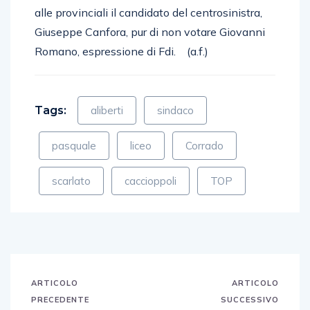
alle provinciali il candidato del centrosinistra,
Giuseppe Canfora, pur di non votare Giovanni
Romano, espressione di Fdi. (a.f.)
Tags:
aliberti
sindaco
pasquale
liceo
Corrado
scarlato
caccioppoli
TOP
ARTICOLO
ARTICOLO
PRECEDENTE
SUCCESSIVO