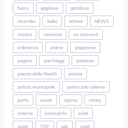
fuoco
gagliano
gambino
incendio
ladro
lettere
NEWS
nocera
nocerina
no crescent
ordinanza
ordine
paganese
pagani
parcheggi
pastena
piazza della libertà
polizia
polizia municipale
porticciolo salerno
porto
poste
rapina
rotary
salerno
siniscalchi
soldi
sport
TOP
udc
vigili