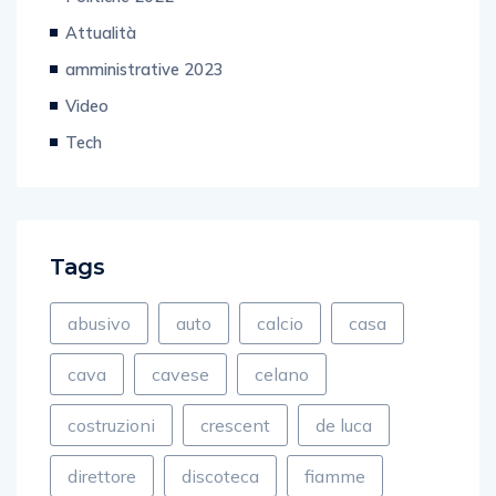
Attualità
amministrative 2023
Video
Tech
Tags
abusivo
auto
calcio
casa
cava
cavese
celano
costruzioni
crescent
de luca
direttore
discoteca
fiamme