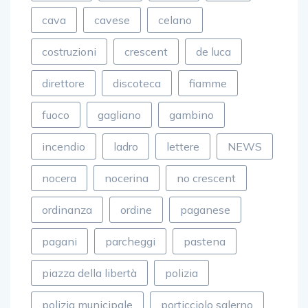
cava
cavese
celano
costruzioni
crescent
de luca
direttore
discoteca
fiamme
fuoco
gagliano
gambino
incendio
ladro
lettere
NEWS
nocera
nocerina
no crescent
ordinanza
ordine
paganese
pagani
parcheggi
pastena
piazza della libertà
polizia
polizia municipale
porticciolo salerno