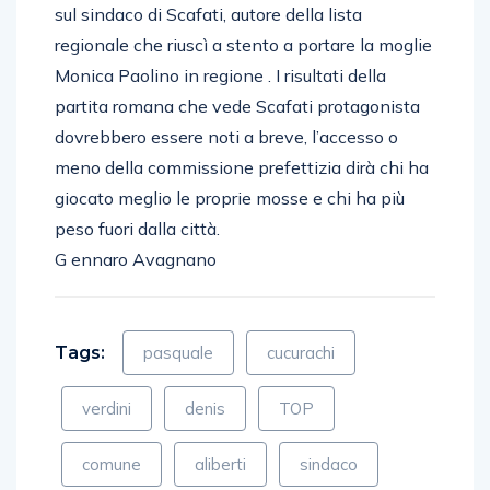
sul sindaco di Scafati, autore della lista
regionale che riuscì a stento a portare la moglie
Monica Paolino in regione . I risultati della
partita romana che vede Scafati protagonista
dovrebbero essere noti a breve, l’accesso o
meno della commissione prefettizia dirà chi ha
giocato meglio le proprie mosse e chi ha più
peso fuori dalla città.
G ennaro Avagnano
Tags:
pasquale
cucurachi
verdini
denis
TOP
comune
aliberti
sindaco