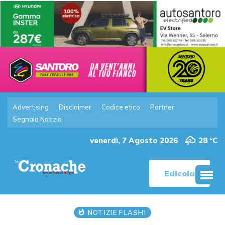
Advertising
Disclaimer
Codice etico
Partner
Segnala Notizia
venerdì, 7 Agosto 2026
28 °C
Edicola
NOTIZIE FLASH!