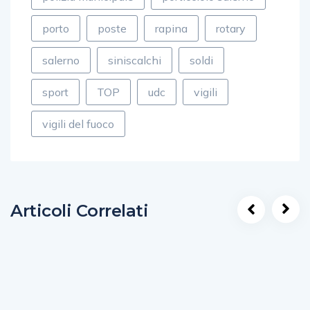
porto
poste
rapina
rotary
salerno
siniscalchi
soldi
sport
TOP
udc
vigili
vigili del fuoco
Articoli Correlati