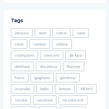
Tags
abusivo
auto
calcio
casa
cava
cavese
celano
costruzioni
crescent
de luca
direttore
discoteca
fiamme
fuoco
gagliano
gambino
incendio
ladro
lettere
NEWS
nocera
nocerina
no crescent