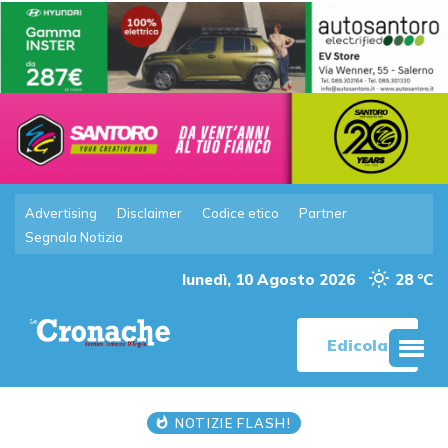
Advertising
Disclaimer
Codice etico
Partner
Segnala Notizia
lunedì, 10 Agosto 2026
28 °C
Edicola
NOTIZIE FLASH!