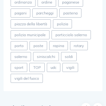
ordinanza
ordine
paganese
pagani
parcheggi
pastena
piazza della libertà
polizia
polizia municipale
porticciolo salerno
porto
poste
rapina
rotary
salerno
siniscalchi
soldi
sport
TOP
udc
vigili
vigili del fuoco