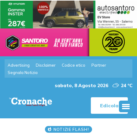
Advertising
Disclaimer
Codice etico
Partner
Segnala Notizia
sabato, 8 Agosto 2026
24 °C
Edicola
NOTIZIE FLASH!