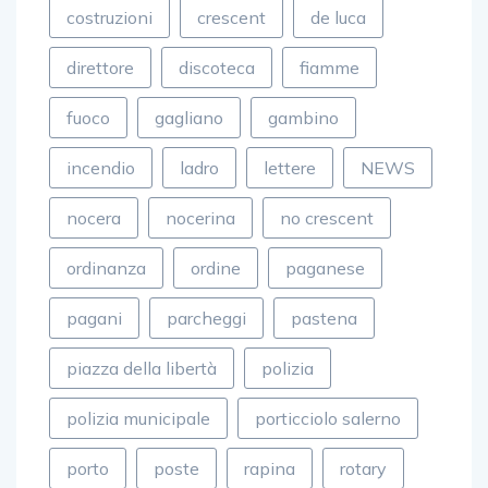
costruzioni
crescent
de luca
direttore
discoteca
fiamme
fuoco
gagliano
gambino
incendio
ladro
lettere
NEWS
nocera
nocerina
no crescent
ordinanza
ordine
paganese
pagani
parcheggi
pastena
piazza della libertà
polizia
polizia municipale
porticciolo salerno
porto
poste
rapina
rotary