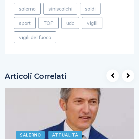
salerno
siniscalchi
soldi
sport
TOP
udc
vigili
vigili del fuoco
Articoli Correlati
SALERNO
ATTUALITÀ