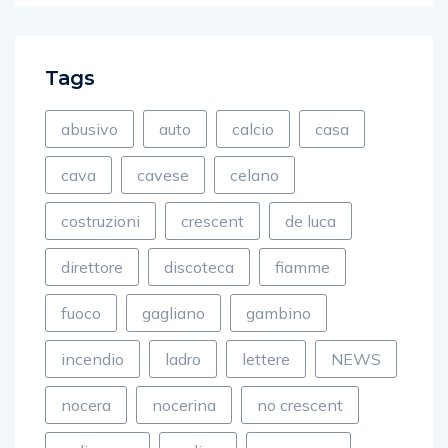
Tags
abusivo
auto
calcio
casa
cava
cavese
celano
costruzioni
crescent
de luca
direttore
discoteca
fiamme
fuoco
gagliano
gambino
incendio
ladro
lettere
NEWS
nocera
nocerina
no crescent