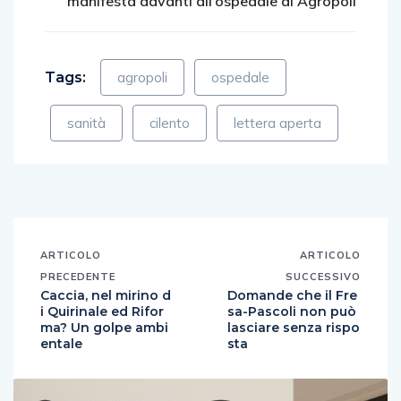
manifesta davanti all’ospedale di Agropoli
Tags:
agropoli
ospedale
sanità
cilento
lettera aperta
ARTICOLO
ARTICOLO
PRECEDENTE
SUCCESSIVO
Caccia, nel mirino d
Domande che il Fre
i Quirinale ed Rifor
sa-Pascoli non può
ma? Un golpe ambi
lasciare senza rispo
entale
sta