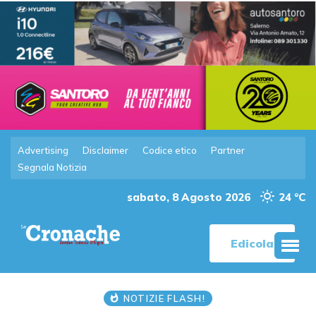
Advertising
Disclaimer
Codice etico
Partner
Segnala Notizia
sabato, 8 Agosto 2026
24 °C
Edicola
NOTIZIE FLASH!