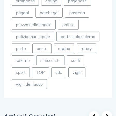
ordinanza
ordine
paganese
pagani
parcheggi
pastena
piazza della libertà
polizia
polizia municipale
porticciolo salerno
porto
poste
rapina
rotary
salerno
siniscalchi
soldi
sport
TOP
udc
vigili
vigili del fuoco