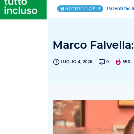
Piantedosi, C
NOTIZIE FLASH!
Marco Falvella:
LUGLIO 4, 2026
0
356