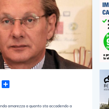
n
gram
hatsApp
Email
Condividi
ofonda amarezza a quanto sta accadendo a