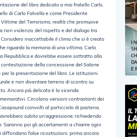
tazione del libro dedicato a mio fratello Carlo,
ello di Carlo Falvella e come Presidente
 Vittime del Terrorismo, realtà che promuove
la non violenza, del rispetto e del dialogo tra
Considero inaccettabile il clima che si è creato
 che riguarda la memoria di una vittima. Carlo
tra Repubblica e dovrebbe essere sottratto alla
a contestazione della concessione del Salone
er la presentazione del libro. Le istituzioni
urale e non diventare terreno di scontro su
to. Ancora più delicata è la vicenda
mmemorativi. Circolano versioni contrastanti dei
i Casapound coinvolti al porticciolo di pastena,
 avrebbero subito un’aggressione, richiedendo
ne. Saranno poi gli accertamenti a chiarire ogni
i diffondano false ricostruzioni. prima ancora