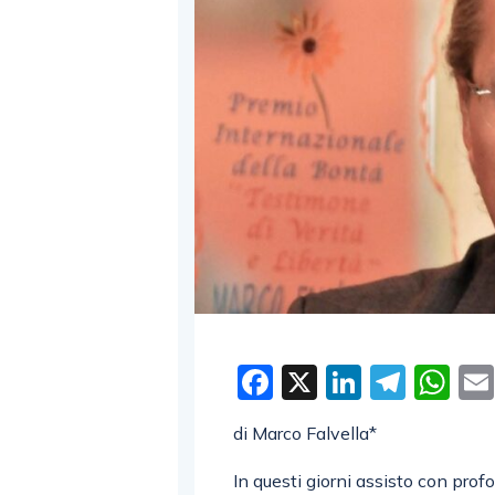
Facebook
X
LinkedI
Tele
W
di Marco Falvella*
In questi giorni assisto con pr