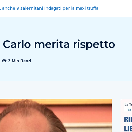
omuni sciolti? Politica faccia di piu’
 Carlo merita rispetto
3 Min Read