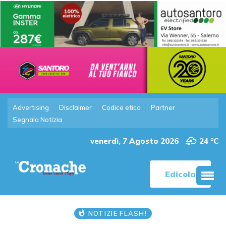
Advertising
Disclaimer
Codice etico
Partner
Segnala Notizia
venerdì, 7 Agosto 2026
24 °C
Edicola
NOTIZIE FLASH!