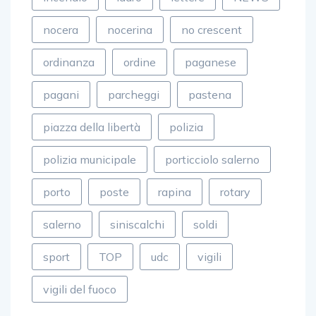
nocera
nocerina
no crescent
ordinanza
ordine
paganese
pagani
parcheggi
pastena
piazza della libertà
polizia
polizia municipale
porticciolo salerno
porto
poste
rapina
rotary
salerno
siniscalchi
soldi
sport
TOP
udc
vigili
vigili del fuoco