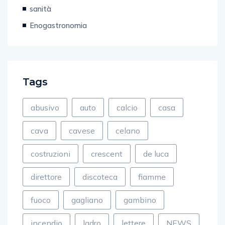
sanità
Enogastronomia
Tags
abusivo
auto
calcio
casa
cava
cavese
celano
costruzioni
crescent
de luca
direttore
discoteca
fiamme
fuoco
gagliano
gambino
incendio
ladro
lettere
NEWS