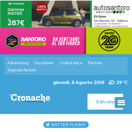
Advertising
Disclaimer
Codice etico
Partner
Segnala Notizia
giovedì, 6 Agosto 2026
29 °C
Edicola
NOTIZIE FLASH!