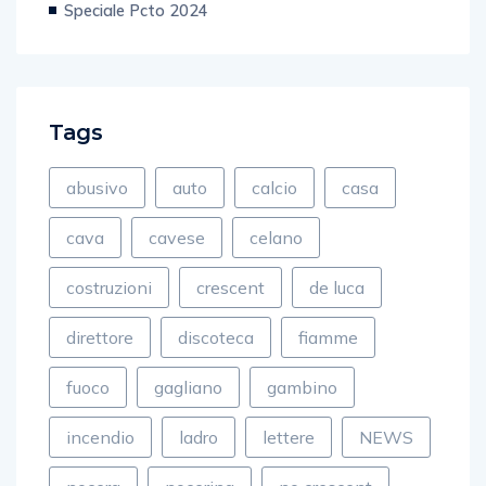
Speciale Pcto 2024
Tags
abusivo
auto
calcio
casa
cava
cavese
celano
costruzioni
crescent
de luca
direttore
discoteca
fiamme
fuoco
gagliano
gambino
incendio
ladro
lettere
NEWS