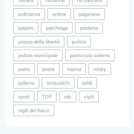
nocera
nocerina
no crescent
ordinanza
ordine
paganese
pagani
parcheggi
pastena
piazza della libertà
polizia
polizia municipale
porticciolo salerno
porto
poste
rapina
rotary
salerno
siniscalchi
soldi
sport
TOP
udc
vigili
vigili del fuoco