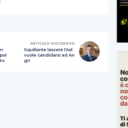
E
ARTICOLO SUCCESSIVO
am
Squillante lascerà l’Asl:
opol
vuole candidarsi ad An
to
gri