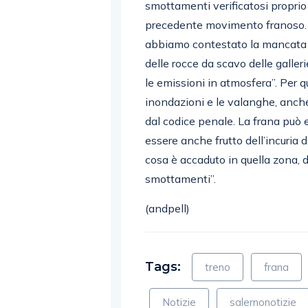
smottamenti verificatosi proprio
precedente movimento franoso. “S
abbiamo contestato la mancata a
delle rocce da scavo delle galle
le emissioni in atmosfera”. Per q
inondazioni e le valanghe, anche
dal codice penale. La frana può
essere anche frutto dell’incuria d
cosa è accaduto in quella zona, d
smottamenti”.
(andpell)
Tags:
treno
frana
Notizie
salernonotizie