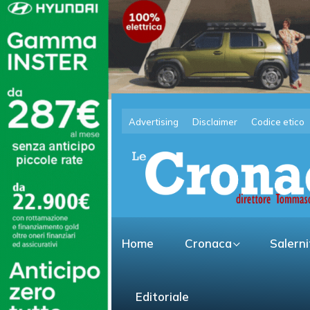
Advertising
Disclaimer
Codice etico
Home
Cronaca
Salern
Editoriale