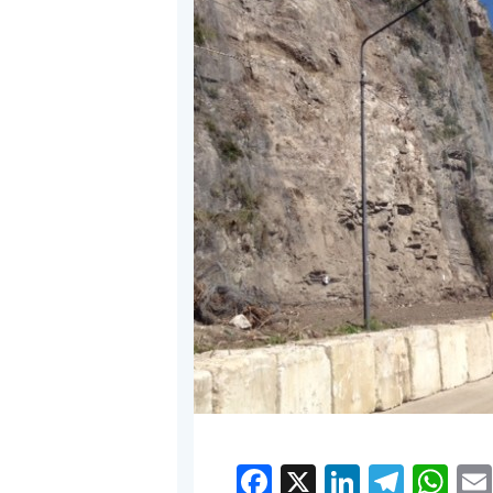
Facebook
X
LinkedI
Tele
W