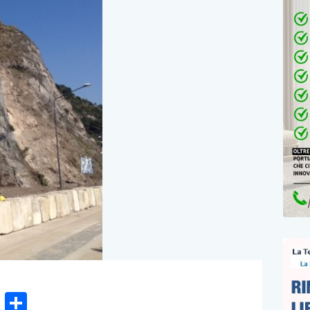
n
gram
hatsApp
Email
Condividi