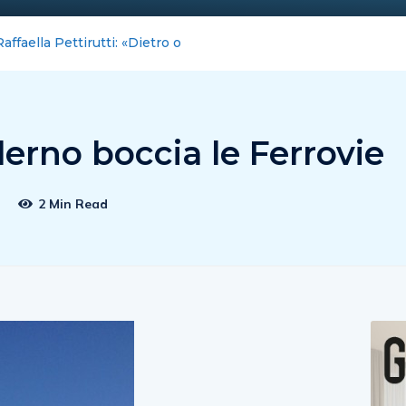
tirutti: «Dietro ogni pratica di credito ci sono progetti da reali
alerno boccia le Ferrovie
7
2 Min Read