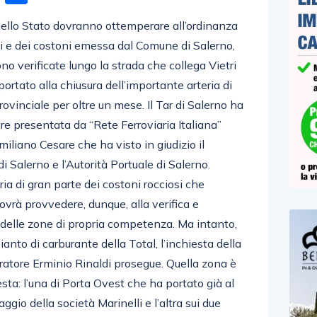
ello Stato dovranno ottemperare all’ordinanza
eti e dei costoni emessa dal Comune di Salerno,
ono verificate lungo la strada che collega Vietri
rtato alla chiusura dell’importante arteria di
vinciale per oltre un mese. Il Tar di Salerno ha
lare presentata da “Rete Ferroviaria Italiana”
iliano Cesare che ha visto in giudizio il
i Salerno e l’Autorità Portuale di Salerno.
ria di gran parte dei costoni rocciosi che
vrà provvedere, dunque, alla verifica e
 delle zone di propria competenza. Ma intanto,
anto di carburante della Total, l’inchiesta della
ratore Erminio Rinaldi prosegue. Quella zona è
sta: l’una di Porta Ovest che ha portato già al
gio della società Marinelli e l’altra sui due