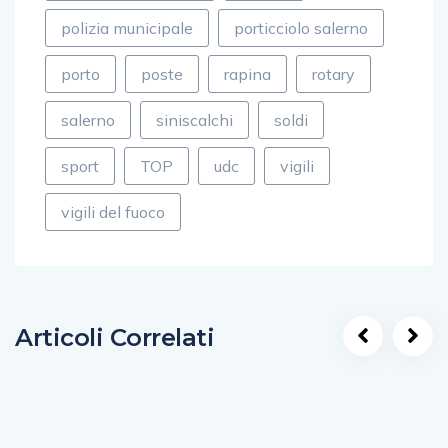
polizia municipale
porticciolo salerno
porto
poste
rapina
rotary
salerno
siniscalchi
soldi
sport
TOP
udc
vigili
vigili del fuoco
Articoli Correlati