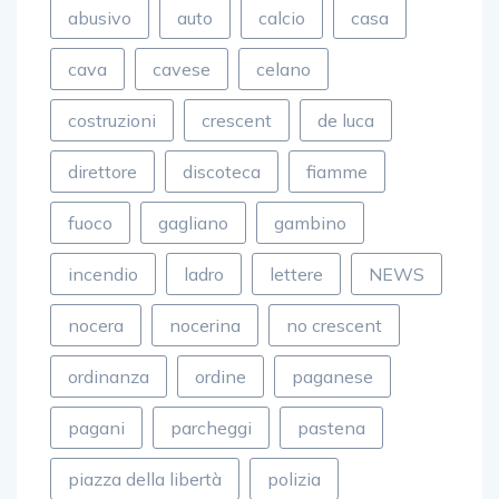
abusivo
auto
calcio
casa
cava
cavese
celano
costruzioni
crescent
de luca
direttore
discoteca
fiamme
fuoco
gagliano
gambino
incendio
ladro
lettere
NEWS
nocera
nocerina
no crescent
ordinanza
ordine
paganese
pagani
parcheggi
pastena
piazza della libertà
polizia