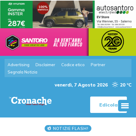
Advertising
Disclaimer
Codice etico
Partner
Segnala Notizia
venerdì, 7 Agosto 2026
20 °C
Edicola
NOTIZIE FLASH!