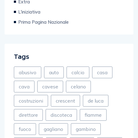
Extra
L'iniziativa
Prima Pagina Nazionale
Tags
abusivo
auto
calcio
casa
cava
cavese
celano
costruzioni
crescent
de luca
direttore
discoteca
fiamme
fuoco
gagliano
gambino