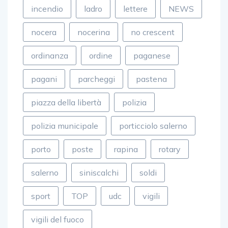
incendio
ladro
lettere
NEWS
nocera
nocerina
no crescent
ordinanza
ordine
paganese
pagani
parcheggi
pastena
piazza della libertà
polizia
polizia municipale
porticciolo salerno
porto
poste
rapina
rotary
salerno
siniscalchi
soldi
sport
TOP
udc
vigili
vigili del fuoco