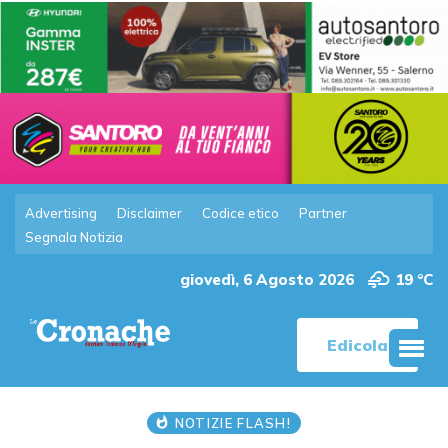
Advertising
Disclaimer
Codice etico
Partner
Segnala Notizia
giovedì, 6 Agosto 2026
19 °C
Edicola
NOTIZIE FLASH!