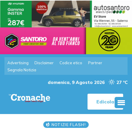
Advertising
Disclaimer
Codice etico
Partner
Segnala Notizia
domenica, 9 Agosto 2026
27 °C
Edicola
NOTIZIE FLASH!