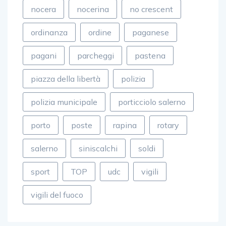
nocera
nocerina
no crescent
ordinanza
ordine
paganese
pagani
parcheggi
pastena
piazza della libertà
polizia
polizia municipale
porticciolo salerno
porto
poste
rapina
rotary
salerno
siniscalchi
soldi
sport
TOP
udc
vigili
vigili del fuoco