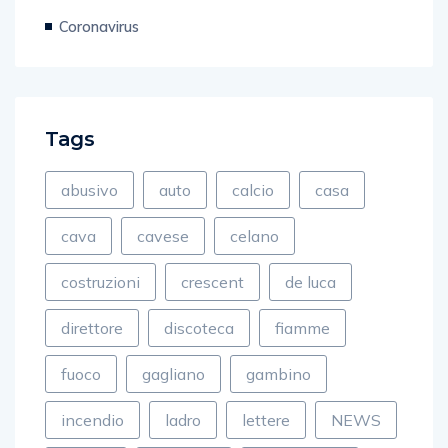
Coronavirus
Tags
abusivo
auto
calcio
casa
cava
cavese
celano
costruzioni
crescent
de luca
direttore
discoteca
fiamme
fuoco
gagliano
gambino
incendio
ladro
lettere
NEWS