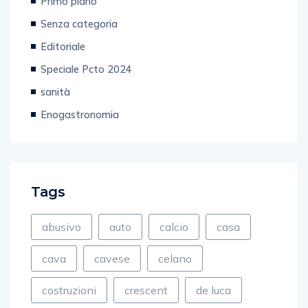
Primo piano
Senza categoria
Editoriale
Speciale Pcto 2024
sanità
Enogastronomia
Tags
abusivo
auto
calcio
casa
cava
cavese
celano
costruzioni
crescent
de luca