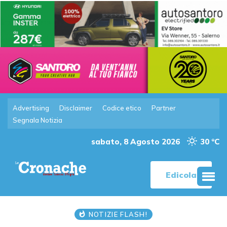
Advertising
Disclaimer
Codice etico
Partner
Segnala Notizia
sabato, 8 Agosto 2026
30 °C
Edicola
NOTIZIE FLASH!