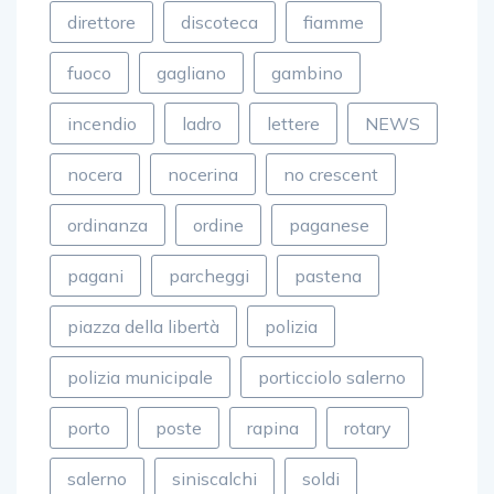
direttore
discoteca
fiamme
fuoco
gagliano
gambino
incendio
ladro
lettere
NEWS
nocera
nocerina
no crescent
ordinanza
ordine
paganese
pagani
parcheggi
pastena
piazza della libertà
polizia
polizia municipale
porticciolo salerno
porto
poste
rapina
rotary
salerno
siniscalchi
soldi