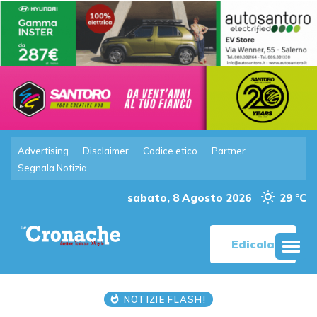
Advertising
Disclaimer
Codice etico
Partner
Segnala Notizia
sabato, 8 Agosto 2026
29 °C
Edicola
NOTIZIE FLASH!