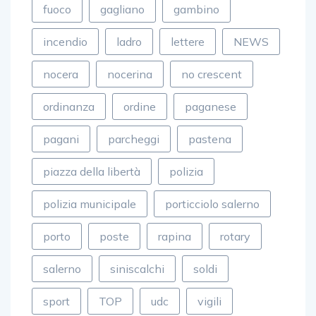
fuoco
gagliano
gambino
incendio
ladro
lettere
NEWS
nocera
nocerina
no crescent
ordinanza
ordine
paganese
pagani
parcheggi
pastena
piazza della libertà
polizia
polizia municipale
porticciolo salerno
porto
poste
rapina
rotary
salerno
siniscalchi
soldi
sport
TOP
udc
vigili