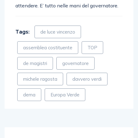
attendere. E’ tutto nelle mani del governatore.
Tags:
de luce vincenzo
assemblea costituente
TOP
de magistri
governatore
michele ragosta
davvero verdi
dema
Europa Verde