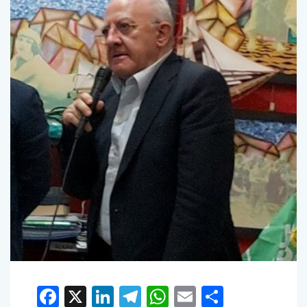
Facebook
X
LinkedIn
Telegram
WhatsApp
Email
Condivid