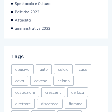
Spettacolo e Cultura
Politiche 2022
Attualità
amministrative 2023
Tags
abusivo
auto
calcio
casa
cava
cavese
celano
costruzioni
crescent
de luca
direttore
discoteca
fiamme