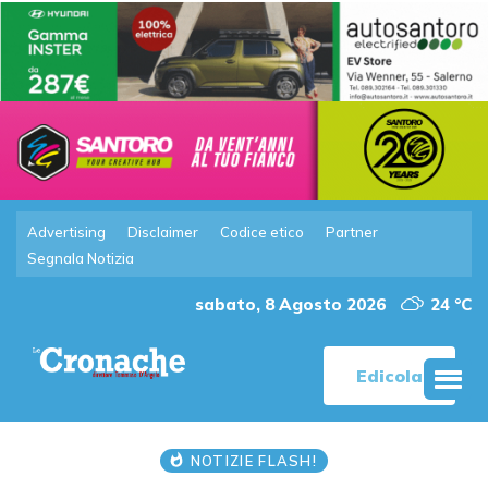
Advertising
Disclaimer
Codice etico
Partner
Segnala Notizia
sabato, 8 Agosto 2026
24 °C
Edicola
NOTIZIE FLASH!