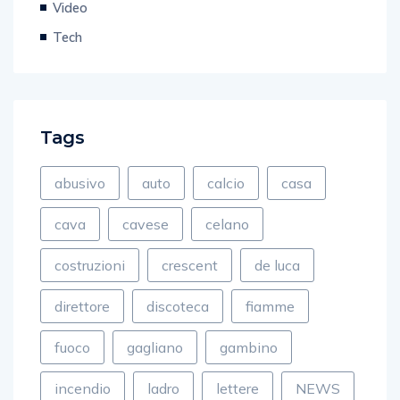
Video
Tech
Tags
abusivo
auto
calcio
casa
cava
cavese
celano
costruzioni
crescent
de luca
direttore
discoteca
fiamme
fuoco
gagliano
gambino
incendio
ladro
lettere
NEWS