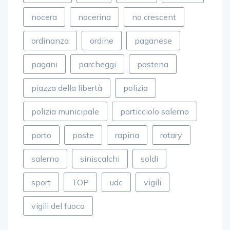
nocera
nocerina
no crescent
ordinanza
ordine
paganese
pagani
parcheggi
pastena
piazza della libertà
polizia
polizia municipale
porticciolo salerno
porto
poste
rapina
rotary
salerno
siniscalchi
soldi
sport
TOP
udc
vigili
vigili del fuoco