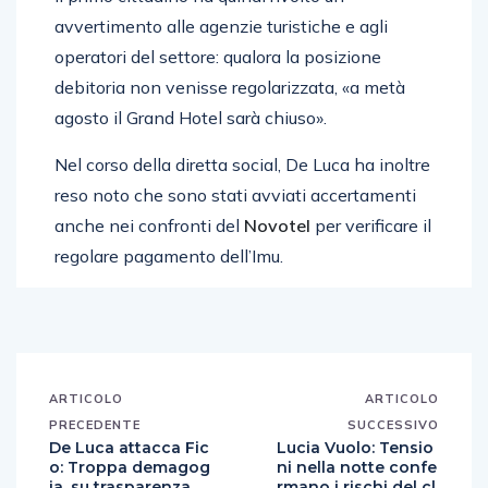
avvertimento alle agenzie turistiche e agli
operatori del settore: qualora la posizione
debitoria non venisse regolarizzata, «a metà
agosto il Grand Hotel sarà chiuso».
Nel corso della diretta social, De Luca ha inoltre
reso noto che sono stati avviati accertamenti
anche nei confronti del
Novotel
per verificare il
regolare pagamento dell’Imu.
ARTICOLO
ARTICOLO
PRECEDENTE
SUCCESSIVO
De Luca attacca Fic
Lucia Vuolo: Tensio
o: Troppa demagog
ni nella notte confe
ia, su trasparenza
rmano i rischi del cl