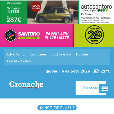
Advertising
Disclaimer
Codice etico
Partner
Segnala Notizia
giovedì, 6 Agosto 2026
21 °C
Edicola
NOTIZIE FLASH!