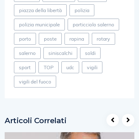
piazza della libertà
polizia
polizia municipale
porticciolo salerno
porto
poste
rapina
rotary
salerno
siniscalchi
soldi
sport
TOP
udc
vigili
vigili del fuoco
Articoli Correlati