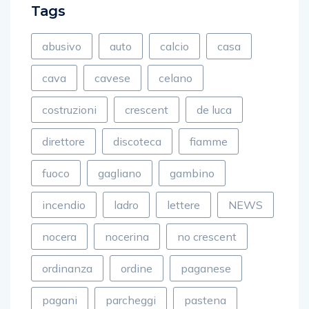
Tags
abusivo
auto
calcio
casa
cava
cavese
celano
costruzioni
crescent
de luca
direttore
discoteca
fiamme
fuoco
gagliano
gambino
incendio
ladro
lettere
NEWS
nocera
nocerina
no crescent
ordinanza
ordine
paganese
pagani
parcheggi
pastena