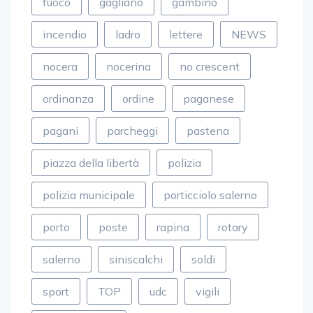
fuoco
gagliano
gambino
incendio
ladro
lettere
NEWS
nocera
nocerina
no crescent
ordinanza
ordine
paganese
pagani
parcheggi
pastena
piazza della libertà
polizia
polizia municipale
porticciolo salerno
porto
poste
rapina
rotary
salerno
siniscalchi
soldi
sport
TOP
udc
vigili