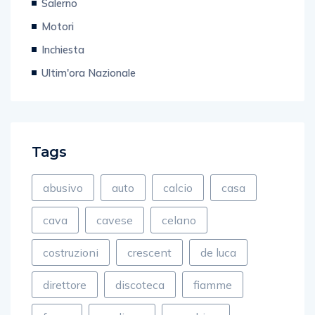
Salerno
Motori
Inchiesta
Ultim'ora Nazionale
Tags
abusivo
auto
calcio
casa
cava
cavese
celano
costruzioni
crescent
de luca
direttore
discoteca
fiamme