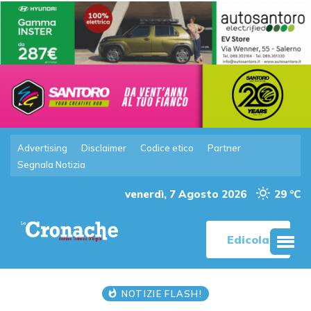
Advertising
Disclaimer
Codice etico
Partner
Segnala Notizia
venerdì, 7 Agosto 2026
29 °C
Edicola
NOTIZIE FLASH!