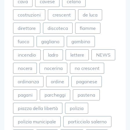
cava
cavese
celano
costruzioni
crescent
de luca
direttore
discoteca
fiamme
fuoco
gagliano
gambino
incendio
ladro
lettere
NEWS
nocera
nocerina
no crescent
ordinanza
ordine
paganese
pagani
parcheggi
pastena
piazza della libertà
polizia
polizia municipale
porticciolo salerno