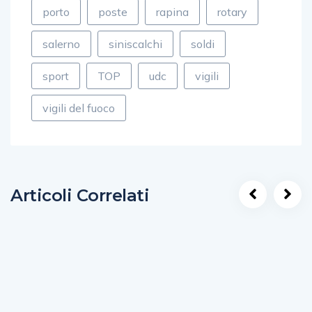
porto
poste
rapina
rotary
salerno
siniscalchi
soldi
sport
TOP
udc
vigili
vigili del fuoco
Articoli Correlati