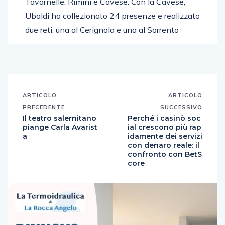
Tavarnelle, Rimini e Cavese. Con la Cavese,
Ubaldi ha collezionato 24 presenze e realizzato
due reti: una al Cerignola e una al Sorrento
ARTICOLO
ARTICOLO
PRECEDENTE
SUCCESSIVO
Il teatro salernitano
Perché i casinò soc
piange Carla Avarist
ial crescono più rap
a
idamente dei servizi
con denaro reale: il
confronto con BetS
core