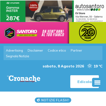
Advertising
Disclaimer
Codice etico
Partner
Segnala Notizia
sabato, 8 Agosto 2026
19 °C
Edicola
NOTIZIE FLASH!