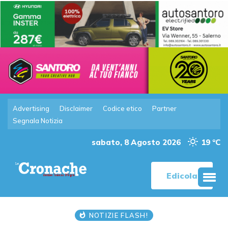
Advertising
Disclaimer
Codice etico
Partner
Segnala Notizia
sabato, 8 Agosto 2026
19 °C
Edicola
NOTIZIE FLASH!