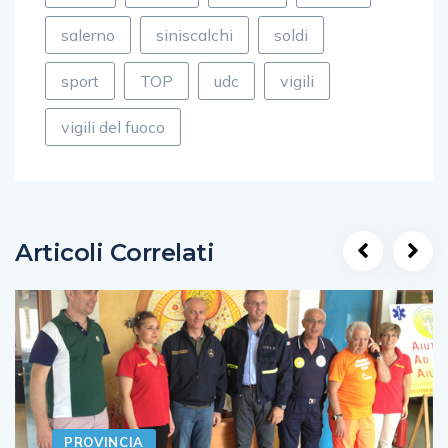
salerno
siniscalchi
soldi
sport
TOP
udc
vigili
vigili del fuoco
Articoli Correlati
PROVINCIA