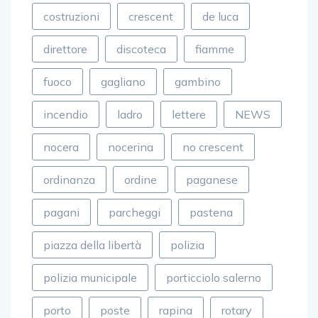
costruzioni
crescent
de luca
direttore
discoteca
fiamme
fuoco
gagliano
gambino
incendio
ladro
lettere
NEWS
nocera
nocerina
no crescent
ordinanza
ordine
paganese
pagani
parcheggi
pastena
piazza della libertà
polizia
polizia municipale
porticciolo salerno
porto
poste
rapina
rotary