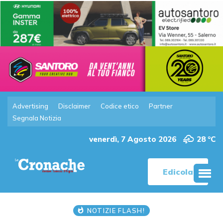
Advertising
Disclaimer
Codice etico
Partner
Segnala Notizia
venerdì, 7 Agosto 2026
28 °C
Edicola
NOTIZIE FLASH!