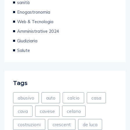
sanità
Enogastronomia
Web & Tecnologia
Amministrative 2024
Giudiziaria
Salute
Tags
abusivo
auto
calcio
casa
cava
cavese
celano
costruzioni
crescent
de luca