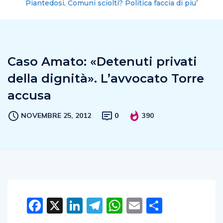
Piantedosi, Comuni sciolti? Politica faccia di piu’
Caso Amato: «Detenuti privati
della dignità». L’avvocato Torre
accusa
NOVEMBRE 25, 2012
0
390
Facebook
X
LinkedIn
Telegram
WhatsApp
Email
Condivid