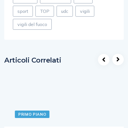
sport
TOP
udc
vigili
vigili del fuoco
Articoli Correlati
PRIMO PIANO