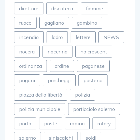
direttore
discoteca
fiamme
fuoco
gagliano
gambino
incendio
ladro
lettere
NEWS
nocera
nocerina
no crescent
ordinanza
ordine
paganese
pagani
parcheggi
pastena
piazza della libertà
polizia
polizia municipale
porticciolo salerno
porto
poste
rapina
rotary
salerno
siniscalchi
soldi