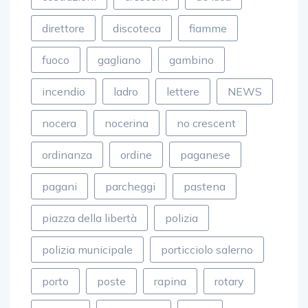
direttore
discoteca
fiamme
fuoco
gagliano
gambino
incendio
ladro
lettere
NEWS
nocera
nocerina
no crescent
ordinanza
ordine
paganese
pagani
parcheggi
pastena
piazza della libertà
polizia
polizia municipale
porticciolo salerno
porto
poste
rapina
rotary