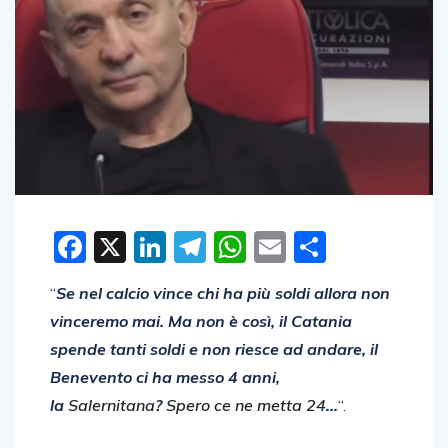
Facebook
X
LinkedIn
Telegram
WhatsApp
Email
Condivid
“
Se nel calcio vince chi ha più soldi allora non
vinceremo mai. Ma non è così, il Catania
spende tanti soldi e non riesce ad andare, il
Benevento ci ha messo 4 anni,
la
Salernitana
?
Spero ce ne metta 24
…
“.