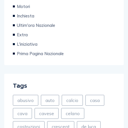
Motori
Inchiesta
Ultim'ora Nazionale
Extra
L'iniziativa
Prima Pagina Nazionale
Tags
abusivo
auto
calcio
casa
cava
cavese
celano
costruzioni
crescent
de luca