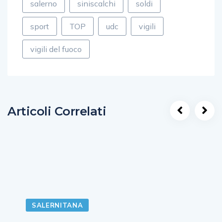
salerno
siniscalchi
soldi
sport
TOP
udc
vigili
vigili del fuoco
Articoli Correlati
SALERNITANA