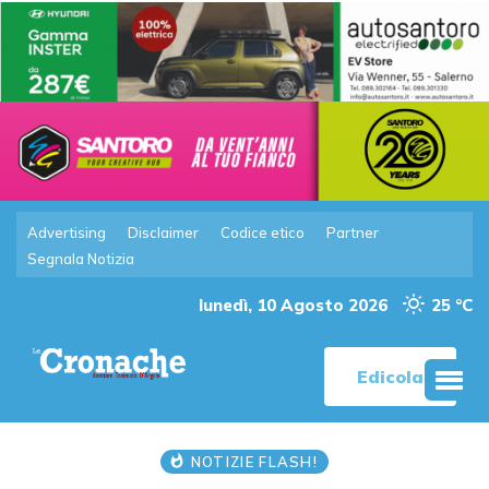
Advertising
Disclaimer
Codice etico
Partner
Segnala Notizia
lunedì, 10 Agosto 2026
25 °C
Edicola
NOTIZIE FLASH!