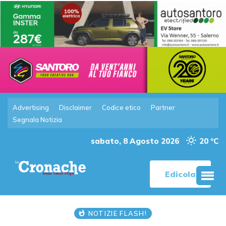
Advertising
Disclaimer
Codice etico
Partner
Segnala Notizia
sabato, 8 Agosto 2026
20 °C
Edicola
NOTIZIE FLASH!