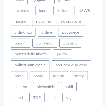
incendio
ladro
lettere
NEWS
nocera
nocerina
no crescent
ordinanza
ordine
paganese
pagani
parcheggi
pastena
piazza della libertà
polizia
polizia municipale
porticciolo salerno
porto
poste
rapina
rotary
salerno
siniscalchi
soldi
sport
TOP
udc
vigili