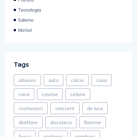
Tecnologia
Salerno
Motori
Tags
abusivo
auto
calcio
casa
cava
cavese
celano
costruzioni
crescent
de luca
direttore
discoteca
fiamme
fuoco
gagliano
gambino