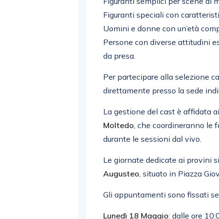
Figuranti semplici per scene di
Figuranti speciali con caratterist
Uomini e donne con un’età compre
Persone con diverse attitudini 
da presa.
Per partecipare alla selezione ca
direttamente presso la sede indic
La gestione del cast è affidata a
Moltedo
, che coordineranno le f
durante le sessioni dal vivo.
Le giornate dedicate ai provini s
Augusteo
, situato in Piazza Gi
Gli appuntamenti sono fissati s
Lunedì 18 Maggio
: dalle ore 10: