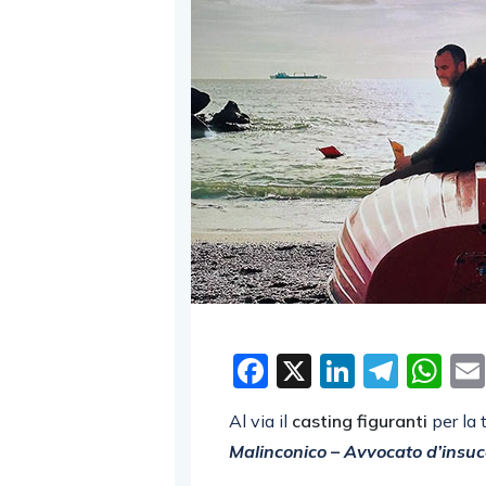
Facebook
X
LinkedI
Tele
W
Al via il
casting figuranti
per la 
Malinconico – Avvocato d’insu