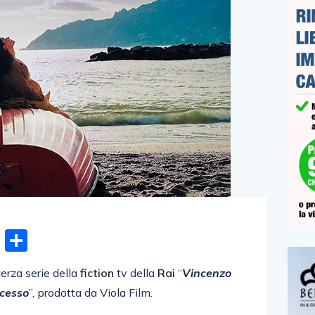
n
gram
hatsApp
Email
Condividi
terza serie della
fiction
tv della
Rai
“
Vincenzo
ccesso
”, prodotta da Viola Film.