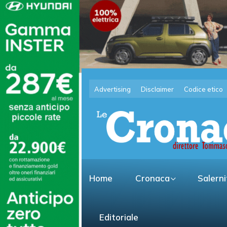
Advertising
Disclaimer
Codice etico
Home
Cronaca
Salern
Editoriale