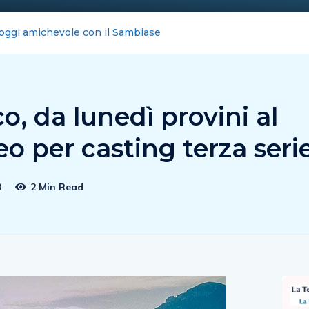
ernet blocca la Costiera : FeNAILP, chiederemo i danni
o, da lunedì provini al
o per casting terza seri
0
2 Min Read