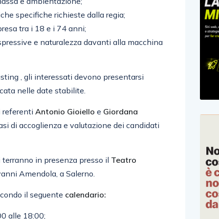
 massa e ambientazione;
iche specifiche richieste dalla regia;
sa tra i 18 e i 74 anni;
espressive e naturalezza davanti alla macchina
sting , gli interessati devono presentarsi
ata nelle date stabilite.
i referenti
Antonio Gioiello
e
Giordana
asi di accoglienza e valutazione dei candidati
i terranno in presenza presso il
Teatro
ovanni Amendola, a Salerno.
econdo il seguente
calendario:
00 alle 18:00;