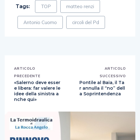
Tags:
TOP
matteo renzi
Antonio Cuomo
circoli del Pd
ARTICOLO
ARTICOLO
PRECEDENTE
SUCCESSIVO
«Salerno deve esser
Pontile al Baia, il Ta
e libera: far valere le
r annulla il “no” dell
idee della sinistra a
a Soprintendenza
nche qui»