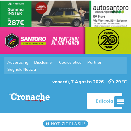
Advertising
Disclaimer
Codice etico
Partner
Segnala Notizia
venerdì, 7 Agosto 2026
29 °C
Edicola
NOTIZIE FLASH!