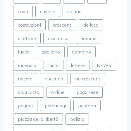
cava
cavese
celano
costruzioni
crescent
de luca
direttore
discoteca
fiamme
fuoco
gagliano
gambino
incendio
ladro
lettere
NEWS
nocera
nocerina
no crescent
ordinanza
ordine
paganese
pagani
parcheggi
pastena
piazza della libertà
polizia