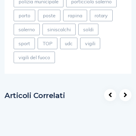
polizia municipale
porticciolo salerno
porto
poste
rapina
rotary
salerno
siniscalchi
soldi
sport
TOP
udc
vigili
vigili del fuoco
Articoli Correlati