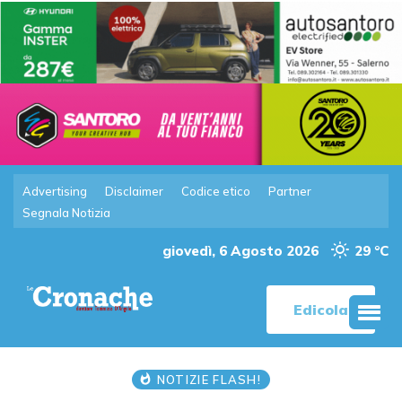
Advertising
Disclaimer
Codice etico
Partner
Segnala Notizia
giovedì, 6 Agosto 2026
29 °C
Edicola
NOTIZIE FLASH!