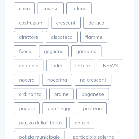
cava
cavese
celano
costruzioni
crescent
de luca
direttore
discoteca
fiamme
fuoco
gagliano
gambino
incendio
ladro
lettere
NEWS
nocera
nocerina
no crescent
ordinanza
ordine
paganese
pagani
parcheggi
pastena
piazza della libertà
polizia
polizia municipale
porticciolo salerno