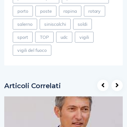
porto
poste
rapina
rotary
salerno
siniscalchi
soldi
sport
TOP
udc
vigili
vigili del fuoco
Articoli Correlati