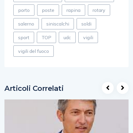
porto
poste
rapina
rotary
salerno
siniscalchi
soldi
sport
TOP
udc
vigili
vigili del fuoco
Articoli Correlati