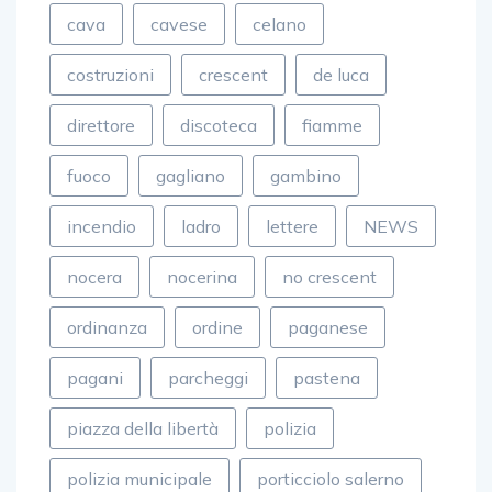
cava
cavese
celano
costruzioni
crescent
de luca
direttore
discoteca
fiamme
fuoco
gagliano
gambino
incendio
ladro
lettere
NEWS
nocera
nocerina
no crescent
ordinanza
ordine
paganese
pagani
parcheggi
pastena
piazza della libertà
polizia
polizia municipale
porticciolo salerno