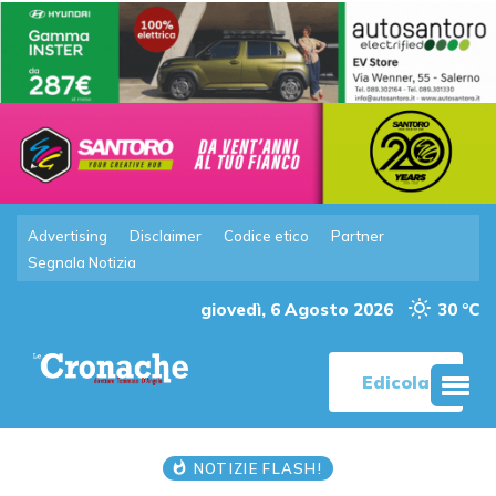
Advertising
Disclaimer
Codice etico
Partner
Segnala Notizia
giovedì, 6 Agosto 2026
30 °C
Edicola
NOTIZIE FLASH!