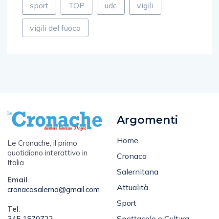
vigili del fuoco
Argomenti
Home
Le Cronache, il primo
quotidiano interattivo in
Cronaca
Italia.
Salernitana
Email
:
Attualità
cronacasalerno@gmail.com
Sport
Tel
:
Spettacolo e Cultura
345 1570722