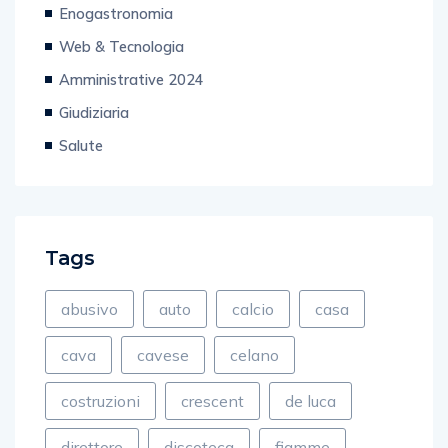
Web & Tecnologia
Amministrative 2024
Giudiziaria
Salute
Tags
abusivo
auto
calcio
casa
cava
cavese
celano
costruzioni
crescent
de luca
direttore
discoteca
fiamme