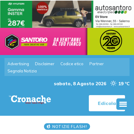
Advertising
Disclaimer
Codice etico
Partner
Segnala Notizia
sabato, 8 Agosto 2026
19 °C
Edicola
NOTIZIE FLASH!