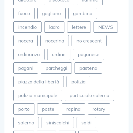
fuoco
gagliano
gambino
incendio
ladro
lettere
NEWS
nocera
nocerina
no crescent
ordinanza
ordine
paganese
pagani
parcheggi
pastena
piazza della libertà
polizia
polizia municipale
porticciolo salerno
porto
poste
rapina
rotary
salerno
siniscalchi
soldi
sport
TOP
udc
vigili