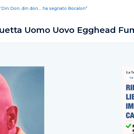
 vita, sicurezza, tutela identità. Le nostre priorità cambiano
quetta Uomo Uovo Egghead Fum