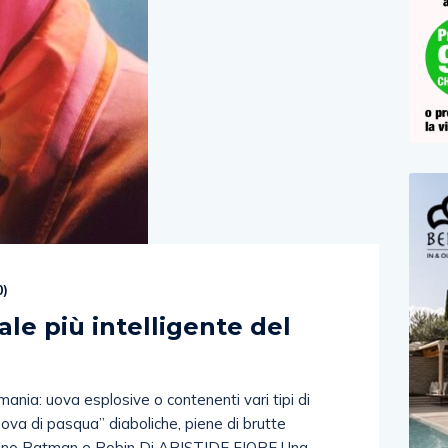
0
)
ale più intelligente del
mania: uova esplosive o contenenti vari tipi di
uova di pasqua” diaboliche, piene di brutte
sono Batman e Robin Di ARISTIDE FIORE Una