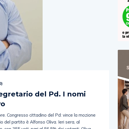
0
)
egretario del Pd. I nomi
vo
ore. Congresso cittadino del Pd: vince la mozione
del partito è Alfonso Oliva. Ieri sera, al
, con 355 voti, pari al 56,5% dei votanti, Oliva