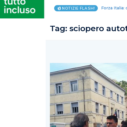
Salerno avre
NOTIZIE FLASH!
Tag:
sciopero autot