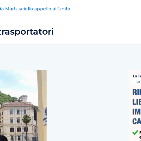
bbe bisogno di un sindaco e non di un condottiero
rasportatori