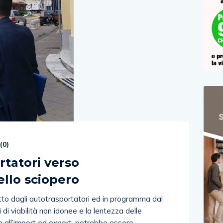
(
0
)
rtatori verso
llo sciopero
tto dagli autotrasportatori ed in programma dal
 di viabilità non idonee e la lentezza delle
ve all’import ed export, potrebbe essere