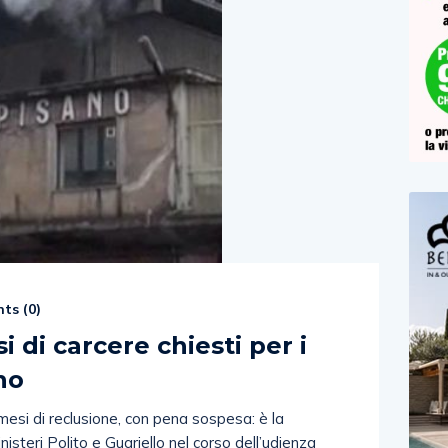
ts (
0
)
 di carcere chiesti per i
ano
mesi di reclusione, con pena sospesa: è la
nisteri Polito e Guariello nel corso dell’udienza