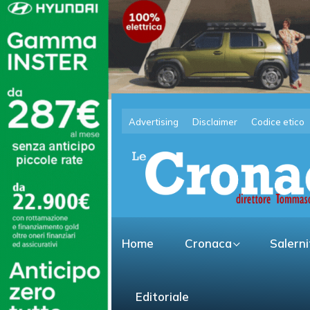
Advertising
Disclaimer
Codice etico
Home
Cronaca
Salern
Editoriale