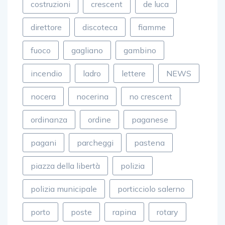
costruzioni
crescent
de luca
direttore
discoteca
fiamme
fuoco
gagliano
gambino
incendio
ladro
lettere
NEWS
nocera
nocerina
no crescent
ordinanza
ordine
paganese
pagani
parcheggi
pastena
piazza della libertà
polizia
polizia municipale
porticciolo salerno
porto
poste
rapina
rotary