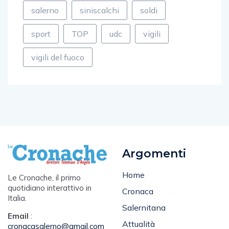
salerno
siniscalchi
soldi
sport
TOP
udc
vigili
vigili del fuoco
Argomenti
Home
Le Cronache, il primo
quotidiano interattivo in
Cronaca
Italia.
Salernitana
Email
:
Attualità
cronacasalerno@gmail.com