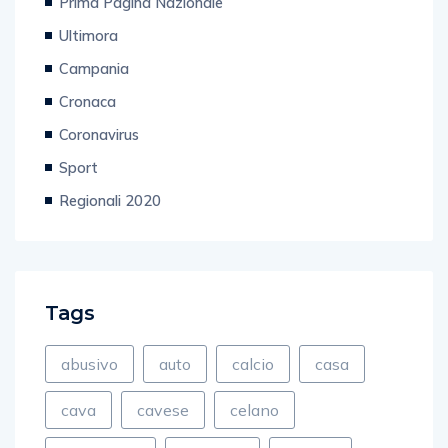
Prima Pagina Nazionale
Ultimora
Campania
Cronaca
Coronavirus
Sport
Regionali 2020
Tags
abusivo
auto
calcio
casa
cava
cavese
celano