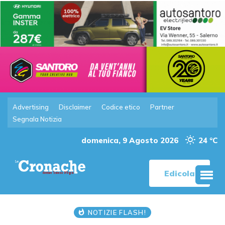
Advertising
Disclaimer
Codice etico
Partner
Segnala Notizia
domenica, 9 Agosto 2026
24 °C
Edicola
NOTIZIE FLASH!