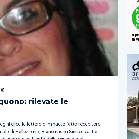
(
0
)
guono: rilevate le
gini circa la lettera di minacce fatta recapitare
unale di Pellezzano, Biancamaria Siniscalco. Le
di risalire al mittente della missiva e al