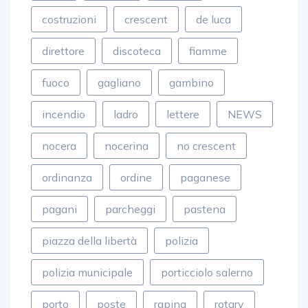
costruzioni
crescent
de luca
direttore
discoteca
fiamme
fuoco
gagliano
gambino
incendio
ladro
lettere
NEWS
nocera
nocerina
no crescent
ordinanza
ordine
paganese
pagani
parcheggi
pastena
piazza della libertà
polizia
polizia municipale
porticciolo salerno
porto
poste
rapina
rotary