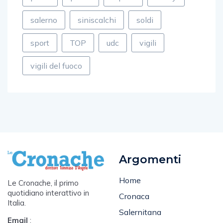
salerno
siniscalchi
soldi
sport
TOP
udc
vigili
vigili del fuoco
Argomenti
Home
Le Cronache, il primo
quotidiano interattivo in
Cronaca
Italia.
Salernitana
Email
:
Attualità
cronacasalerno@gmail.com