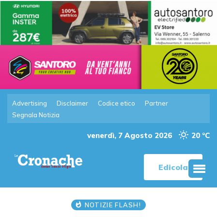
Advertising
Disclaimer
Codice etico
Partner
Segnala Notizia
venerdì, 7 Agosto 2026
20 °C
Edicola
NOTIZIE FLASH!