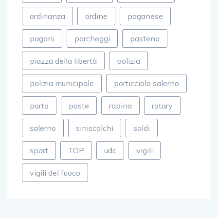
ordinanza
ordine
paganese
pagani
parcheggi
pastena
piazza della libertà
polizia
polizia municipale
porticciolo salerno
porto
poste
rapina
rotary
salerno
siniscalchi
soldi
sport
TOP
udc
vigili
vigili del fuoco