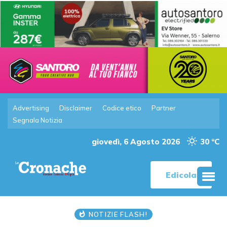
Advertising
Disclaimer
Codice etico
Partner
Segnala Notizia
giovedì, 6 Agosto 2026
30 °C
Edicola
NOTIZIE FLASH!