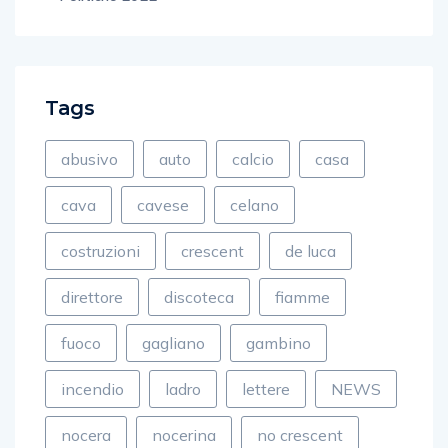
Tags
abusivo
auto
calcio
casa
cava
cavese
celano
costruzioni
crescent
de luca
direttore
discoteca
fiamme
fuoco
gagliano
gambino
incendio
ladro
lettere
NEWS
nocera
nocerina
no crescent