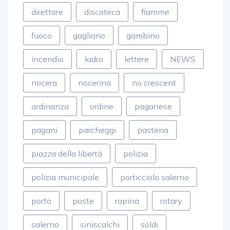
direttore
discoteca
fiamme
fuoco
gagliano
gambino
incendio
ladro
lettere
NEWS
nocera
nocerina
no crescent
ordinanza
ordine
paganese
pagani
parcheggi
pastena
piazza della libertà
polizia
polizia municipale
porticciolo salerno
porto
poste
rapina
rotary
salerno
siniscalchi
soldi