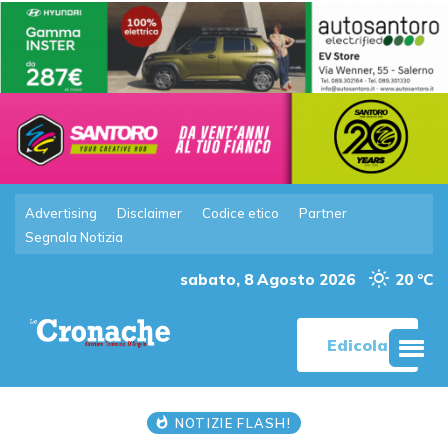
Advertising
Disclaimer
Codice etico
Partner
Segnala Notizia
sabato, 8 Agosto 2026
20 °C
Edicola
NOTIZIE FLASH!