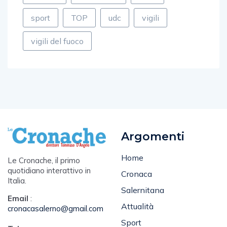
sport
TOP
udc
vigili
vigili del fuoco
Argomenti
Home
Le Cronache, il primo
quotidiano interattivo in
Cronaca
Italia.
Salernitana
Email
:
Attualità
cronacasalerno@gmail.com
Sport
Tel
: