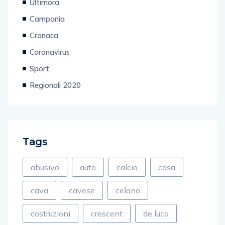
Campania
Cronaca
Coronavirus
Sport
Regionali 2020
Tags
abusivo
auto
calcio
casa
cava
cavese
celano
costruzioni
crescent
de luca